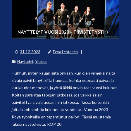
NÄYTTELYT VUOSI 2023 – TIIVISTETYSTI :)
31.12.2023
Eeva Lehtonen
Näyttelyt
,
Yleinen
Huhhuh, miten kauan siitä onkaan, kun olen viimeksi näitä
sivuja päivittänyt. Siitä huomaa, kuinka nopeasti päivät ja
kuukaudet menevät, ja yhtä äkkiä onkin taas vuosi kulunut.
Koitan parantaa tapojani jatkossa, jos vaikka saisin
päivitettyä sivuja useammin jatkossa. Tässä kuitenkin
joitain kohokohtia kuluneelta vuodelta. Vuonna 2023
Royaltybolteille on tapahtunut paljon! Tässä muutamia
lukuja näyttelyistä: ROP 20