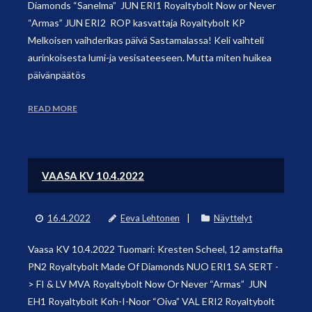
Diamonds “Sanelma” JUN ERI1 Royaltybolt Now or Never
“Armas” JUN ERI2 ROP kasvattaja Royaltybolt KP
Melkoisen vaihderikas päivä Sastamalassa! Keli vaihteli
aurinkoisesta lumi-ja vesisateeseen. Mutta miten huikea
päivänpäätös
READ MORE
VAASA KV 10.4.2022
16.4.2022
Eeva Lehtonen
Näyttelyt
Vaasa KV 10.4.2022 Tuomari: Kresten Scheel, 12 amstaffia
PN2 Royaltybolt Made Of Diamonds NUO ERI1 SA SERT -
> FI & LV MVA Royaltybolt Now Or Never “Armas” JUN
EH1 Royaltybolt Koh-I-Noor “Oiva” VAL ERI2 Royaltybolt