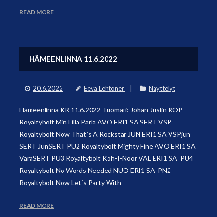
READ MORE
HÄMEENLINNA 11.6.2022
20.6.2022
Eeva Lehtonen
Näyttelyt
Hämeenlinna KR 11.6.2022 Tuomari: Johan Juslin ROP
Royaltybolt Min Lilla Pärla AVO ERI1 SA SERT VSP
Royaltybolt Now That´s A Rockstar JUN ERI1 SA VSPjun
SERT JunSERT PU2 Royaltybolt Mighty Fine AVO ERI1 SA
VaraSERT PU3 Royaltybolt Koh-I-Noor VAL ERI1 SA PU4
Royaltybolt No Words Needed NUO ERI1 SA PN2
Royaltybolt Now Let´s Party With
READ MORE