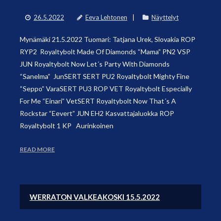
26.5.2022
Eeva Lehtonen
Näyttelyt
Mynämäki 21.5.2022 Tuomari: Tatjana Urek, Slovakia ROP
RYP2 Royaltybolt Made Of Diamonds “Mama” PN2 VSP
JUN Royaltybolt Now Let´s Party With Diamonds
“Sanelma” JunSERT SERT PU2 Royaltybolt Mighty Fine
“Seppo” VaraSERT PU3 ROP VET Royaltybolt Especially
For Me “Einari” VetSERT Royaltybolt Now That´s A
Rockstar “Eevert” JUN EH2 Kasvattajaluokka ROP
Royaltybolt 1 KP Aurinkoinen
READ MORE
WERRATON VALKEAKOSKI 15.5.2022