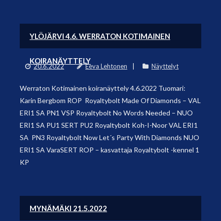
YLÖJÄRVI 4.6. WERRATON KOTIMAINEN
KOIRANÄYTTELY
20.6.2022
Eeva Lehtonen
Näyttelyt
Werraton Kotimainen koiranäyttely 4.6.2022 Tuomari:
Karin Bergbom ROP Royaltybolt Made Of Diamonds – VAL
ERI1 SA PN1 VSP Royaltybolt No Words Needed – NUO
ERI1 SA PU1 SERT PU2 Royaltybolt Koh-I-Noor VAL ERI1
SA PN3 Royaltybolt Now Let´s Party With Diamonds NUO
ERI1 SA VaraSERT ROP – kasvattaja Royaltybolt -kennel 1
KP
MYNÄMÄKI 21.5.2022