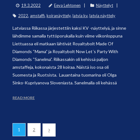
19.3.2022
Eeva Lehtonen
Näyttelyt
2022
,
amstaffi
,
koiranäyttely
,
latvia kv
,
latvia näyttely
Latviassa Riikassa järjestettiin kaksi KV -näyttelyä, ja sinne
lähdimme samalla tyttöporukalla kuin viime viikonloppuna
Liettuassa eli matkaan lähtivät Royaltybolt Made Of
Diamonds “Mama” ja Royaltybolt Now Let´s Party With
Diamonds “Sanelma”. Riikassakin oli kehissä paljon
amstaffeja, kokonaista 28 koiraa. Näistä iso osa oli
Suomesta ja Ruotsista. Lauantaina tuomarina oli Olga
Sinko-Kupriyanova Sloveniasta. Sanelmalla oli kehässä
READ MORE
1
2