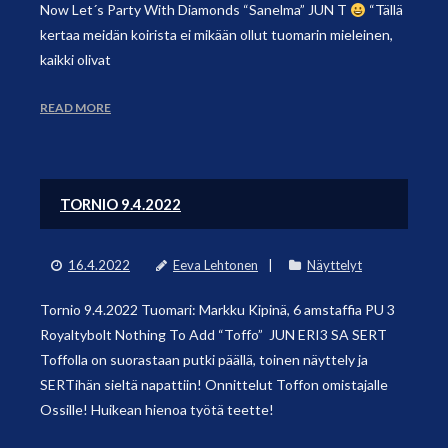
Now Let´s Party With Diamonds “Sanelma” JUN T
“Tällä
kertaa meidän koirista ei mikään ollut tuomarin mieleinen,
kaikki olivat
READ MORE
TORNIO 9.4.2022
16.4.2022
Eeva Lehtonen
Näyttelyt
Tornio 9.4.2022 Tuomari: Markku Kipinä, 6 amstaffia PU 3
Royaltybolt Nothing To Add “Toffo” JUN ERI3 SA SERT
Toffolla on suorastaan putki päällä, toinen näyttely ja
SERTihän sieltä napattiin! Onnittelut Toffon omistajalle
Ossille! Huikean hienoa työtä teette!