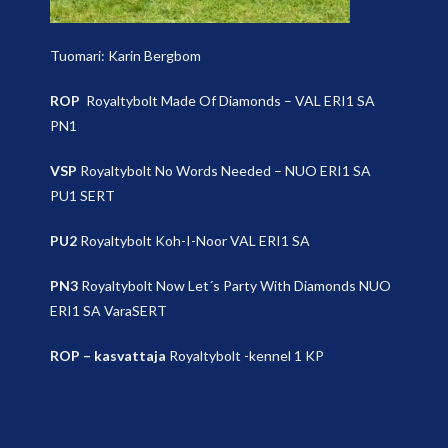
Tuomari: Karin Bergbom
ROP
Royaltybolt Made Of Diamonds – VAL ERI1 SA
PN1
VSP
Royaltybolt No Words Needed – NUO ERI1 SA
PU1 SERT
PU2
Royaltybolt Koh-I-Noor VAL ERI1 SA
PN3
Royaltybolt Now Let´s Party With Diamonds NUO
ERI1 SA VaraSERT
ROP – kasvattaja
Royaltybolt -kennel 1 KP