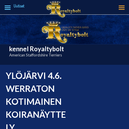
Uutiset
Skip
to
content
kennel Royaltybolt
American Staffordshire Terriers
YLÖJÄRVI 4.6.
WERRATON
KOTIMAINEN
KOIRANÄYTTE
LY