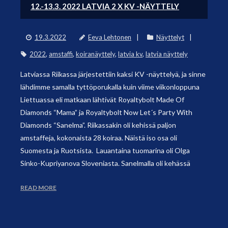
12.-13.3. 2022 LATVIA 2 X KV -NÄYTTELY
19.3.2022
Eeva Lehtonen
Näyttelyt
2022
,
amstaffi
,
koiranäyttely
,
latvia kv
,
latvia näyttely
Latviassa Riikassa järjestettiin kaksi KV -näyttelyä, ja sinne
lähdimme samalla tyttöporukalla kuin viime viikonloppuna
Liettuassa eli matkaan lähtivät Royaltybolt Made Of
Diamonds “Mama” ja Royaltybolt Now Let´s Party With
Diamonds “Sanelma”. Riikassakin oli kehissä paljon
amstaffeja, kokonaista 28 koiraa. Näistä iso osa oli
Suomesta ja Ruotsista. Lauantaina tuomarina oli Olga
Sinko-Kupriyanova Sloveniasta. Sanelmalla oli kehässä
READ MORE